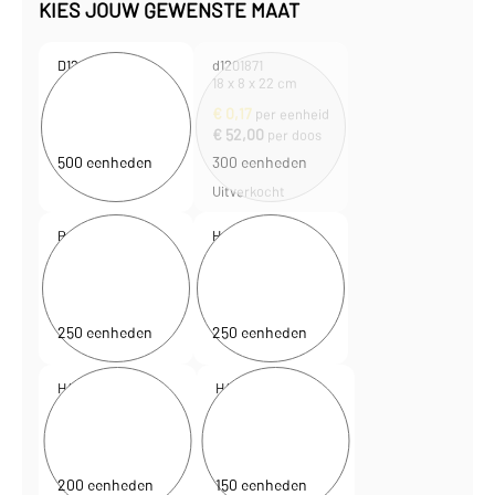
KIES JOUW GEWENSTE MAAT
D120187
d1201871
15 x 8 x 20 cm
18 x 8 x 22 cm
€
0,15
€
0,17
per eenheid
per eenheid
€
75,95
€
52,00
per doos
per doos
500 eenheden
300 eenheden
Uitverkocht
P4010019
H4010061
22 x 10 x 31 cm
26 x 12 x 35 cm
€
0,16
€
0,17
per eenheid
per eenheid
€
39,50
€
42,50
per doos
per doos
250 eenheden
250 eenheden
H4110061
H4110081
32 x 12 x 41 cm
45 x 17 x 48 cm
€
0,23
€
0,32
per eenheid
per eenheid
€
45,00
€
48,50
per doos
per doos
200 eenheden
150 eenheden