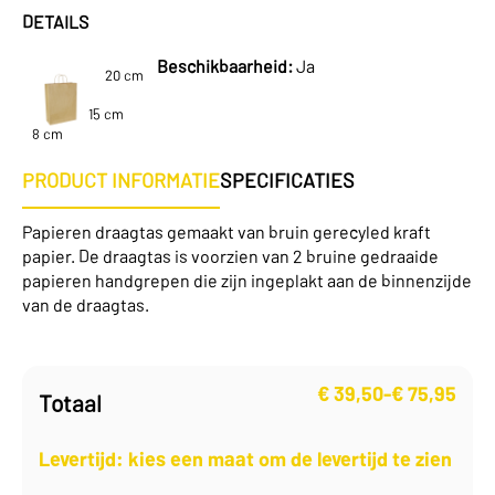
DETAILS
Beschikbaarheid:
Ja
20 cm
15 cm
8 cm
PRODUCT INFORMATIE
SPECIFICATIES
Papieren draagtas gemaakt van bruin gerecyled kraft
papier. De draagtas is voorzien van 2 bruine gedraaide
papieren handgrepen die zijn ingeplakt aan de binnenzijde
van de draagtas.
€
39,50
-
€
75,95
Totaal
Prijsklasse:
€ 39,50
tot
Levertijd: kies een maat om de levertijd te zien
€ 75,95