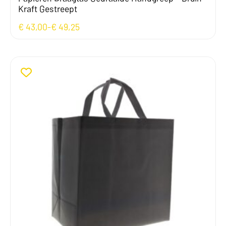
Kraft Gestreept
€
43,00
-
€
49,25
Prijsklasse:
€ 43,00
tot
€ 49,25