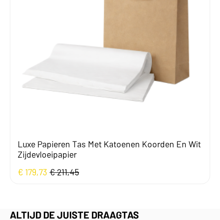
Luxe Papieren Tas Met Katoenen Koorden En Wit
Zijdevloeipapier
€
179,73
€
211,45
Oorspronkelijke
Huidige
prijs
prijs
was:
is:
€ 211,45.
€ 179,73.
ALTIJD DE JUISTE DRAAGTAS