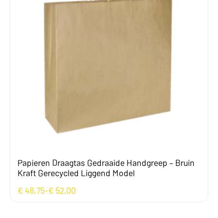
Papieren Draagtas Gedraaide Handgreep – Bruin
Kraft Gerecycled Liggend Model
€
48,75
-
€
52,00
Prijsklasse:
€ 48,75
tot