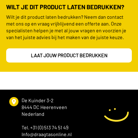
WILT JE DIT PRODUCT LATEN BEDRUKKEN?
Wilt je dit product laten bedrukken? Neem dan contact
met ons op en vraag vrijblijvend een offerte aan. Onze
specialisten helpen je met al jouw vragen en voorzien je
van het juiste advies bij het maken van de juiste keuze.
LAAT JOUW PRODUCT BEDRUKKEN
De Kuinder 3-2
8444 DC Heerenveen
Nederland
Tel. +31 (0) 513 74 51 49
Info@draagtasonline.nl