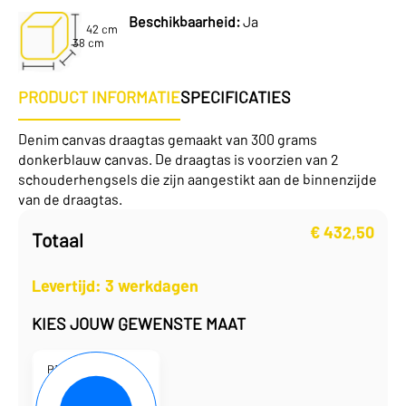
Beschikbaarheid:
Ja
42 cm
38 cm
PRODUCT INFORMATIE
SPECIFICATIES
Denim canvas draagtas gemaakt van 300 grams
donkerblauw canvas. De draagtas is voorzien van 2
schouderhengsels die zijn aangestikt aan de binnenzijde
van de draagtas.
€
432,50
Totaal
Levertijd: 3 werkdagen
KIES JOUW GEWENSTE MAAT
P101950-20
38 x 42 cm