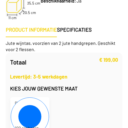
Beschikbaarheid:
Ja
35.5 cm
20.5 cm
11 cm
PRODUCT INFORMATIE
SPECIFICATIES
Jute wijntas, voorzien van 2 jute handgrepen. Geschikt
voor 2 flessen.
€
199,00
Totaal
Levertijd: 3-5 werkdagen
KIES JOUW GEWENSTE MAAT
D700130
20,5 x 11 x 35,5 cm
€
1,99
per eenheid
€
199,00
per doos
100 eenheden