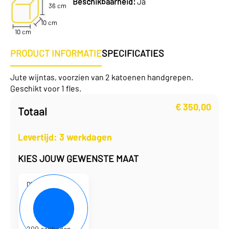
Beschikbaarheid:
Ja
36 cm
10 cm
10 cm
PRODUCT INFORMATIE
SPECIFICATIES
Jute wijntas, voorzien van 2 katoenen handgrepen.
Geschikt voor 1 fles.
€
350,00
Totaal
Levertijd: 3 werkdagen
KIES JOUW GEWENSTE MAAT
D700128
10 x 10 x 36 cm
€
1,75
per eenheid
€
350,00
per doos
200 eenheden