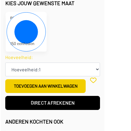
KIES JOUW GEWENSTE MAAT
P101936-03
48 x 36 cm
€
3,00
per eenheid
€
450,00
per doos
150 eenheden
Hoeveelheid:
TOEVOEGEN AAN WINKELWAGEN
DIRECT AFREKENEN
ANDEREN KOCHTEN OOK