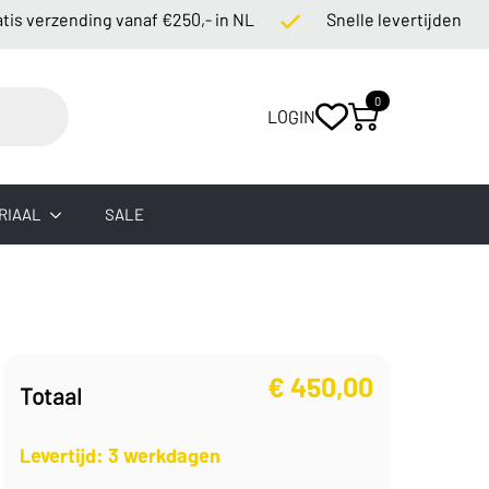
erzending vanaf €250,- in NL
Snelle levertijden
0
LOGIN
RIAAL
SALE
€
450,00
Totaal
Levertijd: 3 werkdagen