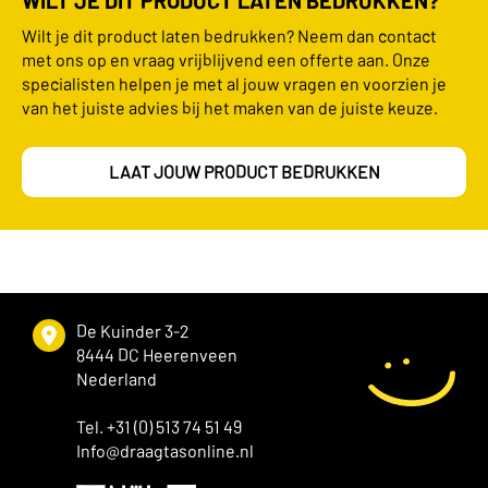
Wilt je dit product laten bedrukken? Neem dan contact
met ons op en vraag vrijblijvend een offerte aan. Onze
specialisten helpen je met al jouw vragen en voorzien je
van het juiste advies bij het maken van de juiste keuze.
LAAT JOUW PRODUCT BEDRUKKEN
De Kuinder 3-2
8444 DC Heerenveen
Nederland
Tel. +31 (0) 513 74 51 49
Info@draagtasonline.nl