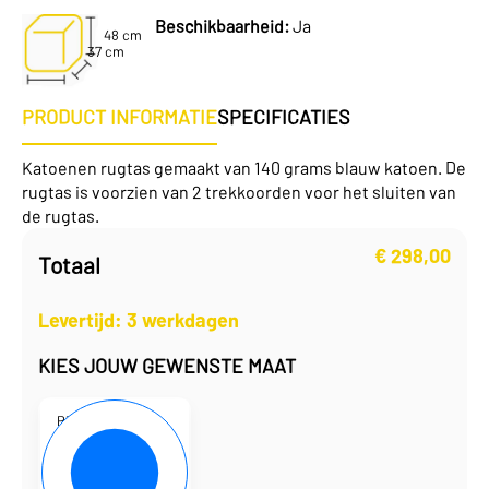
Beschikbaarheid:
Ja
48 cm
37 cm
PRODUCT INFORMATIE
SPECIFICATIES
Katoenen rugtas gemaakt van 140 grams blauw katoen. De
rugtas is voorzien van 2 trekkoorden voor het sluiten van
de rugtas.
€
298,00
Totaal
Levertijd: 3 werkdagen
KIES JOUW GEWENSTE MAAT
P101935-12
37 x 48 cm
€
1,49
per eenheid
€
298,00
per doos