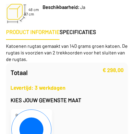
Beschikbaarheid:
Ja
48 cm
37 cm
PRODUCT INFORMATIE
SPECIFICATIES
Katoenen rugtas gemaakt van 140 grams groen katoen. De
rugtas is voorzien van 2 trekkoorden voor het sluiten van
de rugtas.
€
298,00
Totaal
Levertijd: 3 werkdagen
KIES JOUW GEWENSTE MAAT
P101935-14
37 x 48 cm
€
1,49
per eenheid
€
298,00
per doos