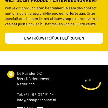
Wilt je dit product laten bedrukken? Neem dan contact
met ons op en vraag vrijblijvend een offerte aan. Onze
specialisten helpen je met al jouw vragen en voorzien je
van het juiste advies bij het maken van de juiste keuze.
LAAT JOUW PRODUCT BEDRUKKEN
De Kuinder 3-2
8444 DC Heerenveen
Nederland
Tel. +31 (0) 513 74 51 49
Info@draagtasonline.nl