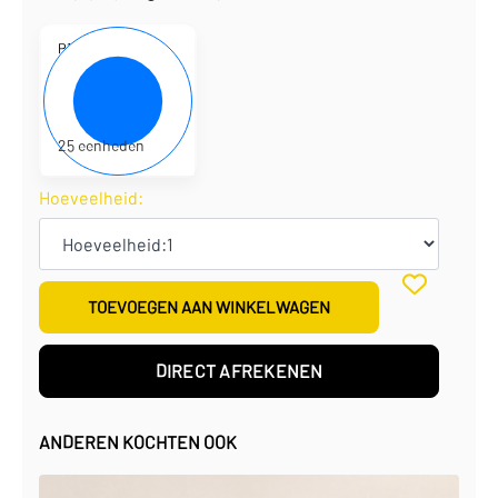
P1100600
19,5 x 0,5 x 9,5 cm
€
0,87
per eenheid
€
21,75
per doos
25 eenheden
Hoeveelheid:
TOEVOEGEN AAN WINKELWAGEN
DIRECT AFREKENEN
ANDEREN KOCHTEN OOK