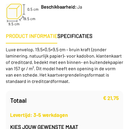
Beschikbaarheid:
Ja
0.5 cm
19.5 cm
9.5 cm
PRODUCT INFORMATIE
SPECIFICATIES
Luxe envelop, 19,5×0,5×9,5 cm – bruin kraft
(zonder
laminering, natuurlijk papier)
– voor kadobon, klantenkaart
of creditcard,
bedekt met een binnen- en buitendekpapier
van 157 gr / m².
Dit model heeft een opening in de vorm
van een schede.
Het kaartvergrendelingsformaat is
standaard in creditcardformaat.
€
21,75
Totaal
Levertijd: 3-5 werkdagen
KIES JOUW GEWENSTE MAAT