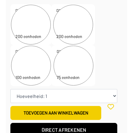
D130392
D130394
24 x 10 x 20 + 5 cm
30 x 12 x 26,5 + 5 cm
€
1,10
€
1,25
per eenheid
per eenheid
€
219,00
€
249,75
per doos
per doos
200 eenheden
200 eenheden
D130396
D130398
42 x 13 x 37 + 6 cm
54 x 14 x 44,5 + 6 cm
€
1,73
€
2,22
per eenheid
per eenheid
€
173,00
€
166,25
per doos
per doos
100 eenheden
75 eenheden
TOEVOEGEN AAN WINKELWAGEN
DIRECT AFREKENEN