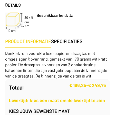
DETAILS
Beschikbaarheid:
Ja
20 + 5
cm
24 cm
10 cm
PRODUCT INFORMATIE
SPECIFICATIES
Donkerbruin bedrukte luxe papieren draagtas met
omgeslagen bovenrand, gemaakt van 170 grams wit kraft
papier. De draagtas is voorzien van 2 donkerbruine
katoenen linten die zijn vastgeknoopt aan de binnenzijde
van de draagtas. De binnenzijde van de tas is wit.
€
166,25
-
€
249,75
Totaal
Prijsklasse:
€ 166,25
tot
Levertijd: kies een maat om de levertijd te zien
€ 249,75
KIES JOUW GEWENSTE MAAT