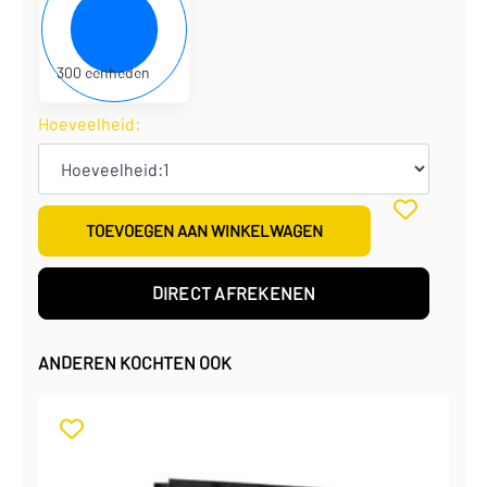
€
0,81
per eenheid
€
241,50
per doos
300 eenheden
Hoeveelheid:
TOEVOEGEN AAN WINKELWAGEN
DIRECT AFREKENEN
ANDEREN KOCHTEN OOK