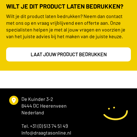
WILT JE DIT PRODUCT LATEN BEDRUKKEN?
Wilt je dit product laten bedrukken? Neem dan contact
met ons op en vraag vrijblijvend een offerte aan. Onze
specialisten helpen je met al jouw vragen en voorzien je
van het juiste advies bij het maken van de juiste keuze.
LAAT JOUW PRODUCT BEDRUKKEN
De Kuinder 3-2
8444 DC Heerenveen
Nederland
Tel. +31 (0) 513 74 51 49
Info@draagtasonline.nl