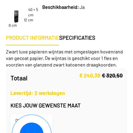
Beschikbaarheid:
Ja
40 + 5
cm
12 cm
9 cm
PRODUCT INFORMATIE
SPECIFICATIES
Zwart luxe papieren wijntas met omgeslagen bovenrand
van gecoat papier. De wijntas is geschikt voor 1 fles en
voorzien van glanzend zwart katoenen draagkoorden.
€
240,38
€
320,50
Totaal
Oorspronkelijke
Huidige
prijs
prijs
was:
is:
Levertijd: 2 werkdagen
€ 320,50.
€ 240,38.
KIES JOUW GEWENSTE MAAT
D130107
12 x 9 x 40 + 5 cm