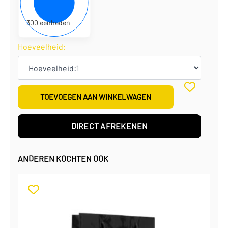
€
0,80
per eenheid
€
240,38
per doos
300 eenheden
Hoeveelheid:
TOEVOEGEN AAN WINKELWAGEN
DIRECT AFREKENEN
ANDEREN KOCHTEN OOK