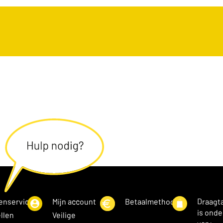
enservice
Mijn account
Betaalmethoden
Draagt
is onde
llen
Veilige