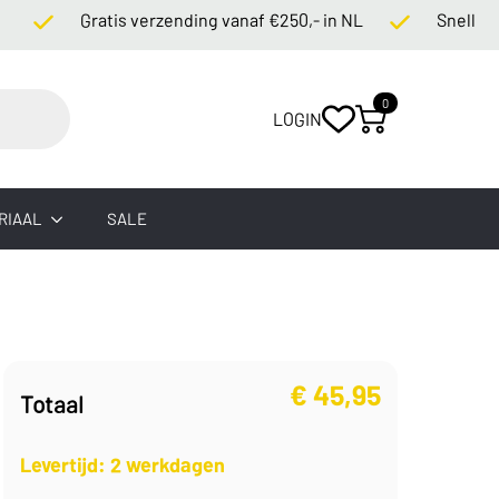
Gratis verzending vanaf €250,- in NL
Snelle levert
0
LOGIN
RIAAL
SALE
€
45,95
Totaal
Levertijd: 2 werkdagen