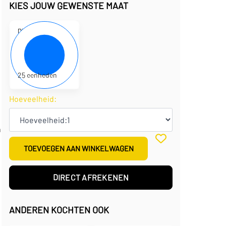
KIES JOUW GEWENSTE MAAT
D320105
25 x 11 x 23 cm
€
1,84
per eenheid
€
45,95
per doos
25 eenheden
Hoeveelheid:
n
TOEVOEGEN AAN WINKELWAGEN
DIRECT AFREKENEN
ANDEREN KOCHTEN OOK