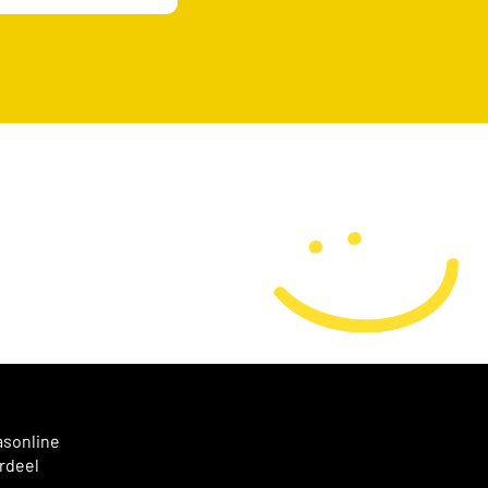
asonline
rdeel