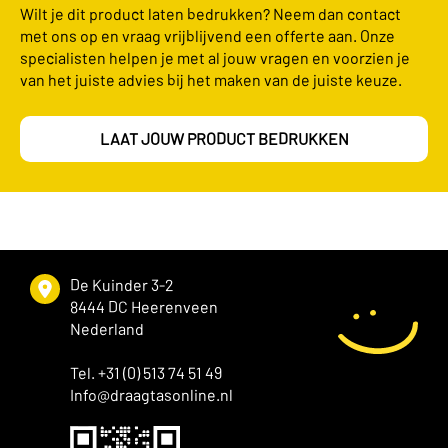
Wilt je dit product laten bedrukken? Neem dan contact
met ons op en vraag vrijblijvend een offerte aan. Onze
specialisten helpen je met al jouw vragen en voorzien je
van het juiste advies bij het maken van de juiste keuze.
LAAT JOUW PRODUCT BEDRUKKEN
De Kuinder 3-2
8444 DC Heerenveen
Nederland
Tel. +31 (0) 513 74 51 49
Info@draagtasonline.nl