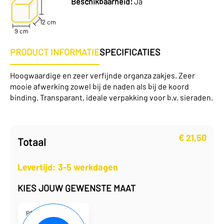
Beschikbaarheid:
Ja
12 cm
9 cm
PRODUCT INFORMATIE
SPECIFICATIES
Hoogwaardige en zeer verfijnde organza zakjes. Zeer
mooie afwerking zowel bij de naden als bij de koord
binding. Transparant, ideale verpakking voor b.v. sieraden.
€
21,50
Totaal
Levertijd: 3-5 werkdagen
KIES JOUW GEWENSTE MAAT
P8050112
12 x 9 cm