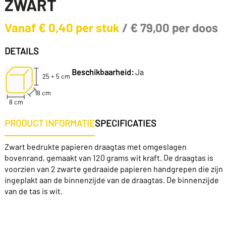
ZWART
Vanaf
€
0,40
per stuk
/
€
79,00
per doos
DETAILS
Beschikbaarheid:
Ja
25 + 5 cm
18 cm
8 cm
PRODUCT INFORMATIE
SPECIFICATIES
Zwart bedrukte papieren draagtas met omgeslagen
bovenrand, gemaakt van 120 grams wit kraft. De draagtas is
voorzien van 2 zwarte gedraaide papieren handgrepen die zijn
ingeplakt aan de binnenzijde van de draagtas. De binnenzijde
van de tas is wit.