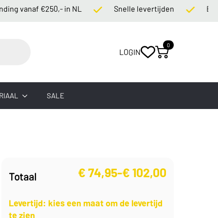
 vanaf €250,- in NL
Snelle levertijden
Betaling 
0
LOGIN
RIAAL
SALE
€
74,95
-
€
102,00
Totaal
Prijsklasse:
€ 74,95
Levertijd: kies een maat om de levertijd
tot
te zien