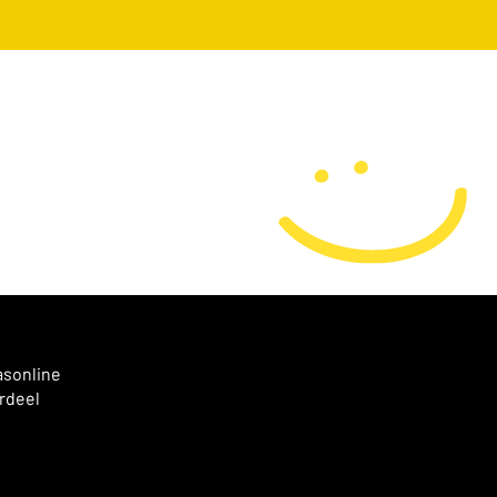
asonline
rdeel