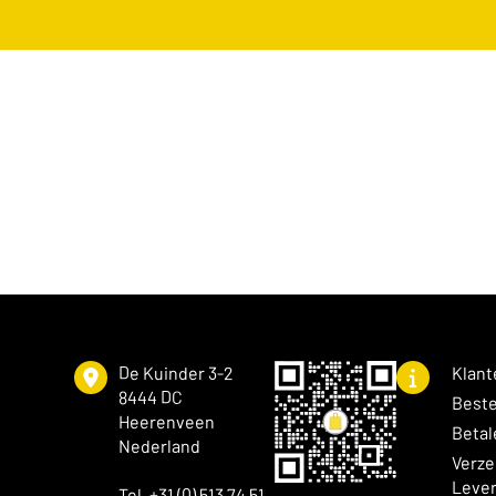
De Kuinder 3-2
Klant
8444 DC
Beste
Heerenveen
Betal
Nederland
Verze
Lever
Tel. +31 (0) 513 74 51