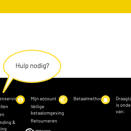
enservice
Mijn account
Betaalmethoden
Draagt
is onde
llen
Veilige
van:
betaalomgeving
en
Retourneren
nding &
ing