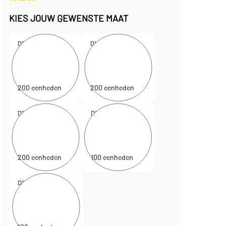
€ 102,00
KIES JOUW GEWENSTE MAAT
D120550
D120552
18 x 8 x 25 + 5 cm
22 x 10 x 27,5 + 5 cm
€
0,40
€
0,43
per eenheid
per eenheid
€
79,00
€
85,50
per doos
per doos
200 eenheden
200 eenheden
D120554
D120556
32 x 10 x 27,5 + 5 cm
42 x 13 x 37 + 5 cm
€
0,51
€
0,75
per eenheid
per eenheid
€
102,00
€
74,95
per doos
per doos
200 eenheden
100 eenheden
D120558
54 x 14 x 44,5 + 5 cm
€
0,93
per eenheid
€
92,95
per doos