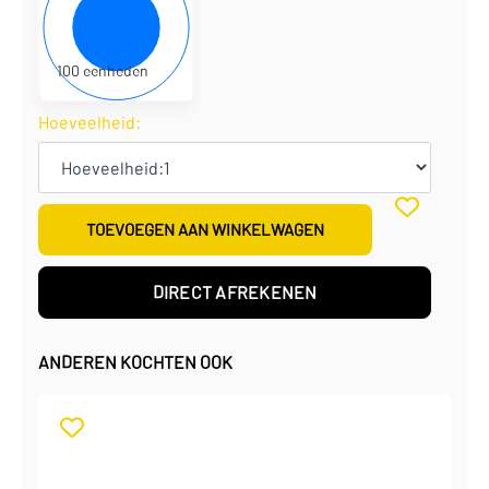
€
0,94
per eenheid
€
94,00
per doos
100 eenheden
Hoeveelheid:
TOEVOEGEN AAN WINKELWAGEN
DIRECT AFREKENEN
ANDEREN KOCHTEN OOK