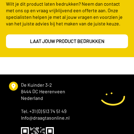
Wilt je dit product laten bedrukken? Neem dan contact
met ons op en vraag vrijblijvend een offerte aan. Onze
specialisten helpen je met al jouw vragen en voorzien je
van het juiste advies bij het maken van de juiste keuze.
LAAT JOUW PRODUCT BEDRUKKEN
De Kuinder 3-2
8444 DC Heerenveen
Nederland
Tel. +31 (0) 513 74 51 49
Info@draagtasonline.nl