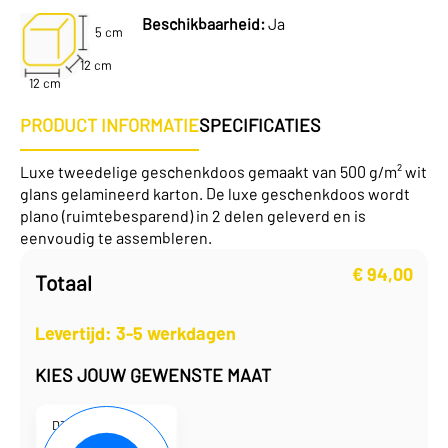
Beschikbaarheid:
Ja
5 cm
12 cm
12 cm
PRODUCT INFORMATIE
SPECIFICATIES
Luxe tweedelige geschenkdoos gemaakt van 500 g/m² wit
glans gelamineerd karton. De luxe geschenkdoos wordt
plano (ruimtebesparend) in 2 delen geleverd en is
eenvoudig te assembleren.
€
94,00
Totaal
Levertijd: 3-5 werkdagen
KIES JOUW GEWENSTE MAAT
D330118
12 x 12 x 5,5 cm