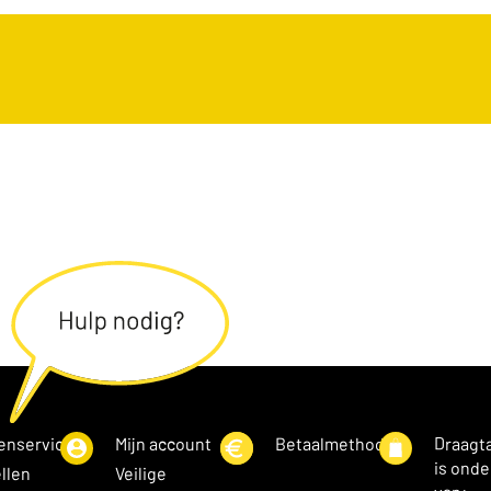
enservice
Mijn account
Betaalmethoden
Draagt
is onde
llen
Veilige