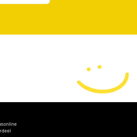
asonline
rdeel