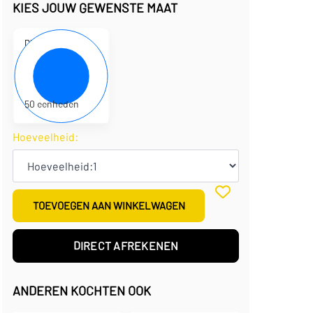
KIES JOUW GEWENSTE MAAT
D330134
25 x 20 x 5 cm
€
1,33
per eenheid
€
66,25
per doos
50 eenheden
Hoeveelheid:
TOEVOEGEN AAN WINKELWAGEN
DIRECT AFREKENEN
ANDEREN KOCHTEN OOK