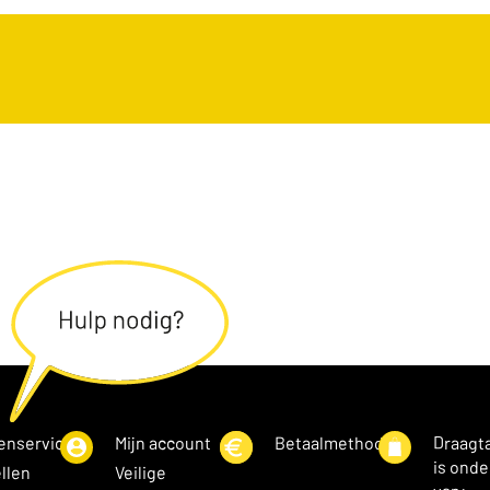
enservice
Mijn account
Betaalmethoden
Draagt
is onde
llen
Veilige