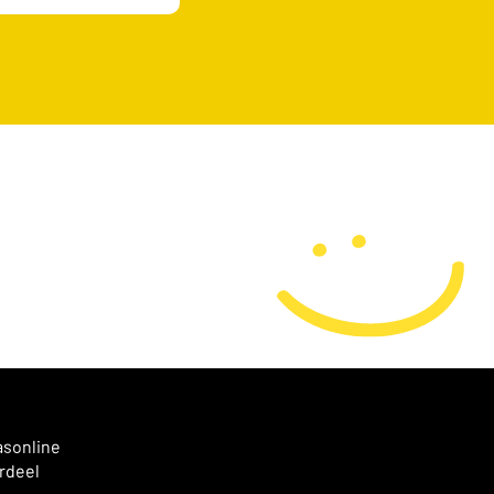
asonline
rdeel