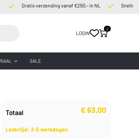
Gratis verzending vanaf €250,- in NL
Snelle levert
0
LOGIN
RIAAL
SALE
€
63,00
Totaal
Levertijd: 3-5 werkdagen