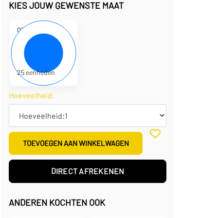
KIES JOUW GEWENSTE MAAT
D310238
19 x 9 x 7 cm
€
2,52
per eenheid
€
63,00
per doos
25 eenheden
Hoeveelheid:
TOEVOEGEN AAN WINKELWAGEN
DIRECT AFREKENEN
ANDEREN KOCHTEN OOK