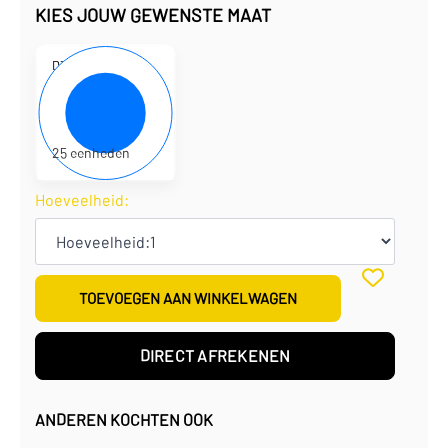
KIES JOUW GEWENSTE MAAT
D310262
38 x 28 x 12 cm
€
4,10
per eenheid
€
102,50
per doos
25 eenheden
Hoeveelheid:
TOEVOEGEN AAN WINKELWAGEN
DIRECT AFREKENEN
ANDEREN KOCHTEN OOK