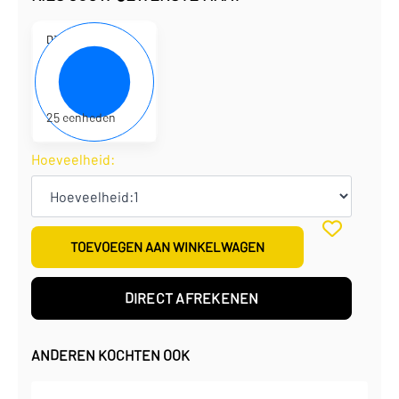
D310242
18 x 18 x 8 cm
€
3,03
per eenheid
€
75,75
per doos
25 eenheden
Hoeveelheid:
TOEVOEGEN AAN WINKELWAGEN
DIRECT AFREKENEN
ANDEREN KOCHTEN OOK