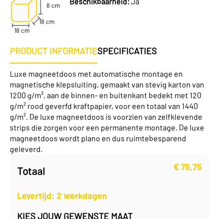
Beschikbaarheid:
Ja
8 cm
18 cm
18 cm
PRODUCT INFORMATIE
SPECIFICATIES
Luxe magneetdoos met automatische montage en
magnetische klepsluiting, gemaakt van stevig karton van
1200 g/m², aan de binnen- en buitenkant bedekt met 120
g/m² rood geverfd kraftpapier, voor een totaal van 1440
g/m². De luxe magneetdoos is voorzien van zelfklevende
strips die zorgen voor een permanente montage. De luxe
magneetdoos wordt plano en dus ruimtebesparend
geleverd.
€
75,75
Totaal
Levertijd: 2 werkdagen
KIES JOUW GEWENSTE MAAT