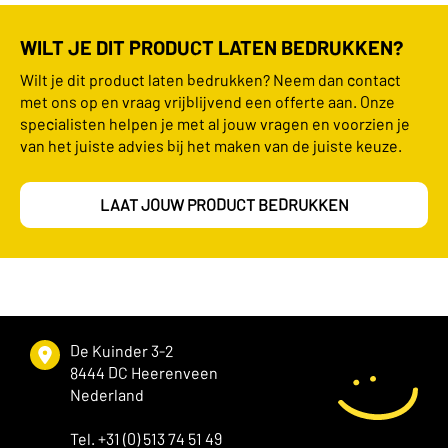
WILT JE DIT PRODUCT LATEN BEDRUKKEN?
Wilt je dit product laten bedrukken? Neem dan contact
met ons op en vraag vrijblijvend een offerte aan. Onze
specialisten helpen je met al jouw vragen en voorzien je
van het juiste advies bij het maken van de juiste keuze.
LAAT JOUW PRODUCT BEDRUKKEN
De Kuinder 3-2
8444 DC Heerenveen
Nederland
Tel. +31 (0) 513 74 51 49