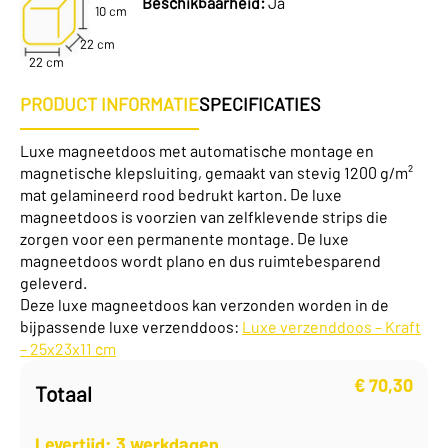
Beschikbaarheid:
Ja
10 cm
22 cm
22 cm
PRODUCT INFORMATIE
SPECIFICATIES
Luxe magneetdoos met automatische montage en
magnetische klepsluiting, gemaakt van stevig 1200 g/m²
mat gelamineerd rood bedrukt karton. De luxe
magneetdoos is voorzien van zelfklevende strips die
zorgen voor een permanente montage. De luxe
magneetdoos wordt plano en dus ruimtebesparend
geleverd.
Deze luxe magneetdoos kan verzonden worden in de
bijpassende luxe verzenddoos:
Luxe verzenddoos – Kraft
– 25x23x11 cm
€
70,30
Totaal
Levertijd: 3 werkdagen