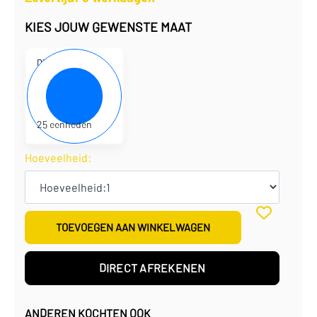
KIES JOUW GEWENSTE MAAT
D310132
22 x 22 x 10 cm
€
2,81
per eenheid
€
70,30
per doos
25 eenheden
Hoeveelheid:
TOEVOEGEN AAN WINKELWAGEN
DIRECT AFREKENEN
ANDEREN KOCHTEN OOK