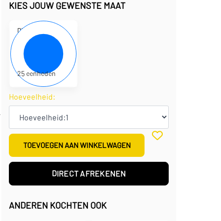
KIES JOUW GEWENSTE MAAT
D310180
31 x 22 x 4 cm
€
3,01
per eenheid
€
75,25
per doos
25 eenheden
Hoeveelheid:
r
TOEVOEGEN AAN WINKELWAGEN
DIRECT AFREKENEN
ANDEREN KOCHTEN OOK