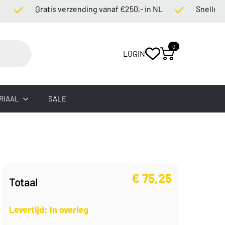
Gratis verzending vanaf €250,- in NL
Snelle levert
0
LOGIN
RIAAL
SALE
€
75,25
Totaal
Levertijd: In overleg