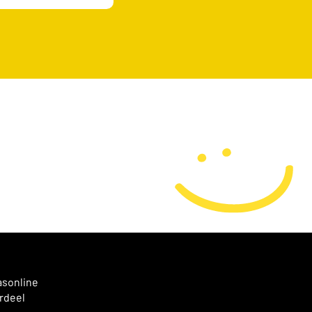
asonline
rdeel