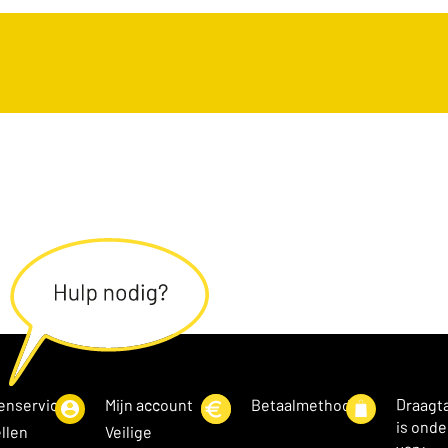
enservice
Mijn account
Betaalmethoden
Draagt
is onde
llen
Veilige