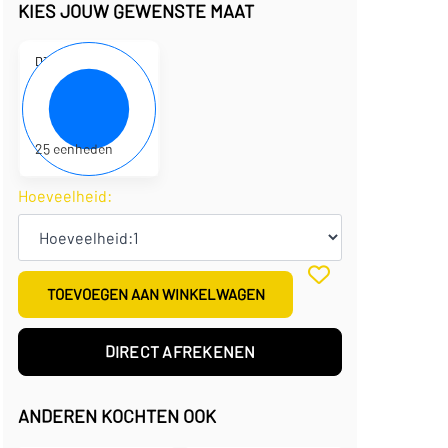
KIES JOUW GEWENSTE MAAT
D310244
18 x 18 x 8 cm
€
3,03
per eenheid
€
75,75
per doos
25 eenheden
Hoeveelheid:
TOEVOEGEN AAN WINKELWAGEN
DIRECT AFREKENEN
ANDEREN KOCHTEN OOK