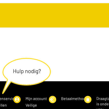
enservice
Mijn account
Betaalmethoden
Draagt
is onde
llen
Veilige