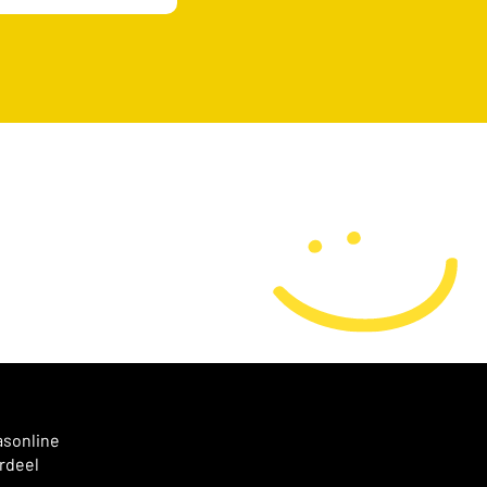
asonline
rdeel