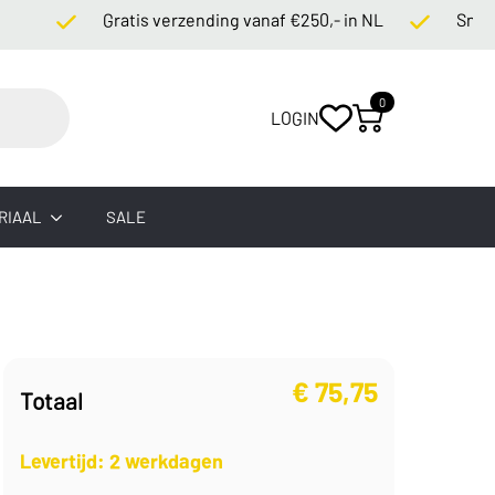
Gratis verzending vanaf €250,- in NL
Snelle le
0
LOGIN
RIAAL
SALE
€
75,75
Totaal
Levertijd: 2 werkdagen