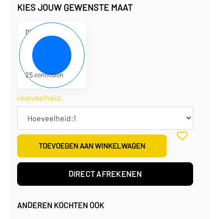
KIES JOUW GEWENSTE MAAT
D310131
25 x 25 x 9 cm
€
3,47
per eenheid
€
86,75
per doos
25 eenheden
Hoeveelheid:
TOEVOEGEN AAN WINKELWAGEN
DIRECT AFREKENEN
ANDEREN KOCHTEN OOK