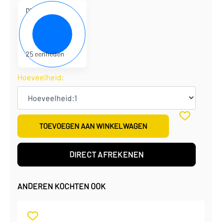
D310183
35 x 35 x 15 cm
€
5,83
per eenheid
€
145,75
per doos
25 eenheden
Hoeveelheid:
TOEVOEGEN AAN WINKELWAGEN
DIRECT AFREKENEN
ANDEREN KOCHTEN OOK