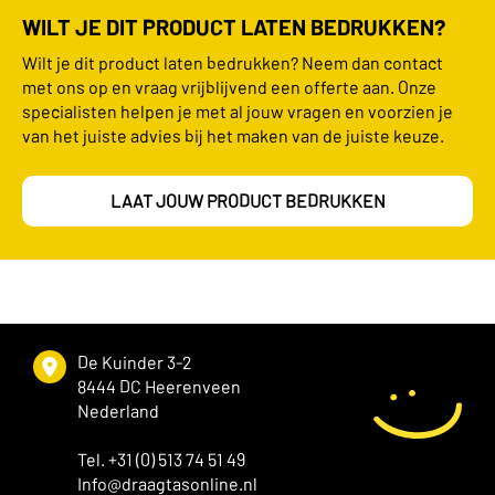
WILT JE DIT PRODUCT LATEN BEDRUKKEN?
Wilt je dit product laten bedrukken? Neem dan contact
met ons op en vraag vrijblijvend een offerte aan. Onze
specialisten helpen je met al jouw vragen en voorzien je
van het juiste advies bij het maken van de juiste keuze.
LAAT JOUW PRODUCT BEDRUKKEN
De Kuinder 3-2
8444 DC Heerenveen
Nederland
Tel. +31 (0) 513 74 51 49
Info@draagtasonline.nl